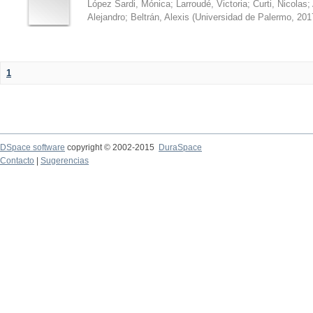
López Sardi, Mónica
;
Larroudé, Victoria
;
Curti, Nicolas
;
Alejandro
;
Beltrán, Alexis
(
Universidad de Palermo
,
201
1
DSpace software
copyright © 2002-2015
DuraSpace
Contacto
|
Sugerencias