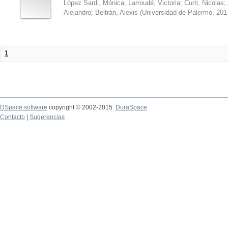
López Sardi, Mónica
;
Larroudé, Victoria
;
Curti, Nicolas
;
Alejandro
;
Beltrán, Alexis
(
Universidad de Palermo
,
201
1
DSpace software
copyright © 2002-2015
DuraSpace
Contacto
|
Sugerencias