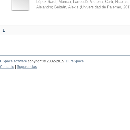
López Sardi, Mónica
;
Larroudé, Victoria
;
Curti, Nicolas
;
Alejandro
;
Beltrán, Alexis
(
Universidad de Palermo
,
201
1
DSpace software
copyright © 2002-2015
DuraSpace
Contacto
|
Sugerencias