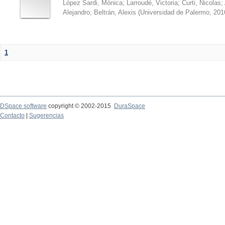
López Sardi, Mónica
;
Larroudé, Victoria
;
Curti, Nicolas
;
Alejandro
;
Beltrán, Alexis
(
Universidad de Palermo
,
201
1
DSpace software
copyright © 2002-2015
DuraSpace
Contacto
|
Sugerencias