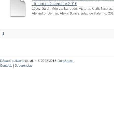
- Informe Diciembre 2016
López Sardi, Mónica
;
Larroudé, Victoria
;
Curti, Nicolas
;
Alejandro
;
Beltrán, Alexis
(
Universidad de Palermo
,
201
1
DSpace software
copyright © 2002-2015
DuraSpace
Contacto
|
Sugerencias