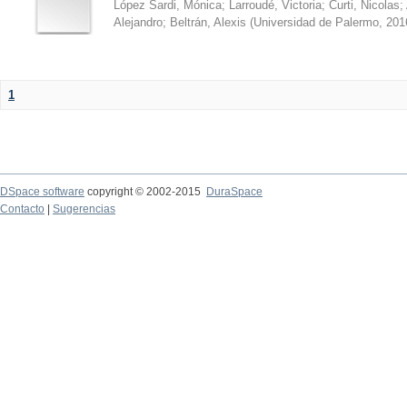
López Sardi, Mónica
;
Larroudé, Victoria
;
Curti, Nicolas
;
Alejandro
;
Beltrán, Alexis
(
Universidad de Palermo
,
201
1
DSpace software
copyright © 2002-2015
DuraSpace
Contacto
|
Sugerencias