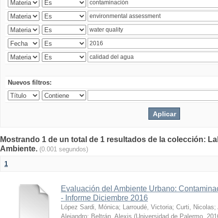
Nuevos filtros:
Mostrando 1 de un total de 1 resultados de la colección: La
Ambiente.
(0.001 segundos)
1
Evaluación del Ambiente Urbano: Contaminac
- Informe Diciembre 2016
López Sardi, Mónica
;
Larroudé, Victoria
;
Curti, Nicolas
;
Alejandro
;
Beltrán, Alexis
(
Universidad de Palermo
,
201