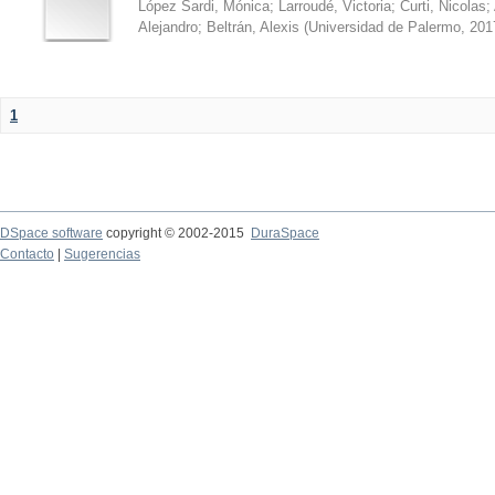
López Sardi, Mónica
;
Larroudé, Victoria
;
Curti, Nicolas
;
Alejandro
;
Beltrán, Alexis
(
Universidad de Palermo
,
201
1
DSpace software
copyright © 2002-2015
DuraSpace
Contacto
|
Sugerencias