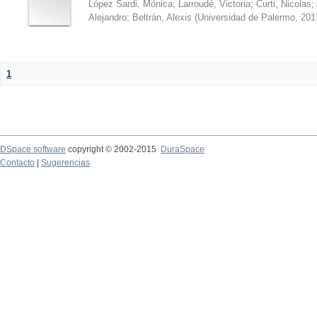
López Sardi, Mónica
;
Larroudé, Victoria
;
Curti, Nicolas
;
Alejandro
;
Beltrán, Alexis
(
Universidad de Palermo
,
201
1
DSpace software
copyright © 2002-2015
DuraSpace
Contacto
|
Sugerencias