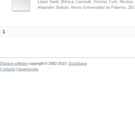
López Sardi, Mónica
;
Larroudé, Victoria
;
Curti, Nicolas
;
Alejandro
;
Beltrán, Alexis
(
Universidad de Palermo
,
201
1
DSpace software
copyright © 2002-2015
DuraSpace
Contacto
|
Sugerencias