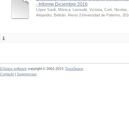
- Informe Diciembre 2016
López Sardi, Mónica
;
Larroudé, Victoria
;
Curti, Nicolas
;
Alejandro
;
Beltrán, Alexis
(
Universidad de Palermo
,
201
1
DSpace software
copyright © 2002-2015
DuraSpace
Contacto
|
Sugerencias