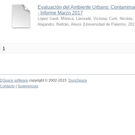
Evaluación del Ambiente Urbano: Contaminac
- Informe Marzo 2017
López Sardi, Mónica
;
Larroudé, Victoria
;
Curti, Nicolas
;
Alejandro
;
Beltrán, Alexis
(
Universidad de Palermo
,
201
1
DSpace software
copyright © 2002-2015
DuraSpace
Contacto
|
Sugerencias