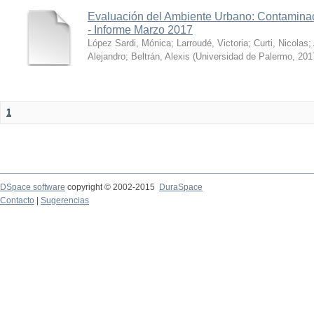
Evaluación del Ambiente Urbano: Contaminac
- Informe Marzo 2017
López Sardi, Mónica
;
Larroudé, Victoria
;
Curti, Nicolas
;
Alejandro
;
Beltrán, Alexis
(
Universidad de Palermo
,
201
1
DSpace software
copyright © 2002-2015
DuraSpace
Contacto
|
Sugerencias