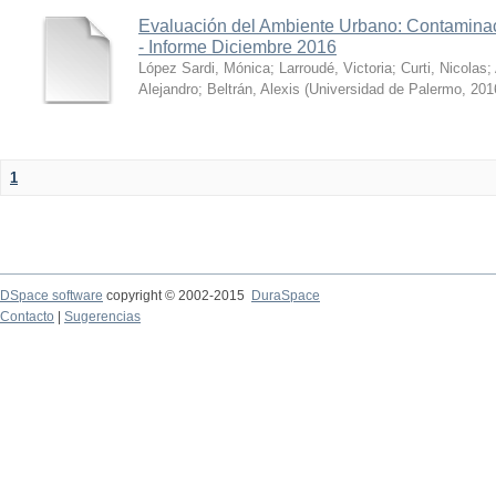
Evaluación del Ambiente Urbano: Contaminac
- Informe Diciembre 2016
López Sardi, Mónica
;
Larroudé, Victoria
;
Curti, Nicolas
;
Alejandro
;
Beltrán, Alexis
(
Universidad de Palermo
,
201
1
DSpace software
copyright © 2002-2015
DuraSpace
Contacto
|
Sugerencias