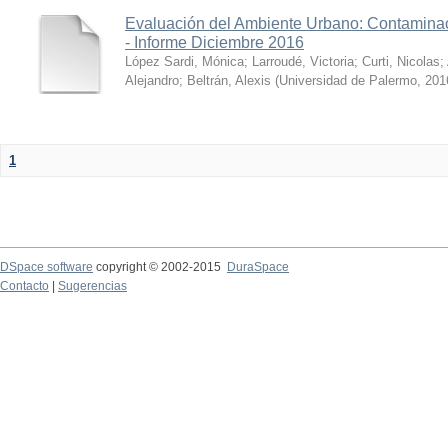
Evaluación del Ambiente Urbano: Contaminac
- Informe Diciembre 2016
López Sardi, Mónica
;
Larroudé, Victoria
;
Curti, Nicolas
;
Alejandro
;
Beltrán, Alexis
(
Universidad de Palermo
,
201
1
DSpace software
copyright © 2002-2015
DuraSpace
Contacto
|
Sugerencias