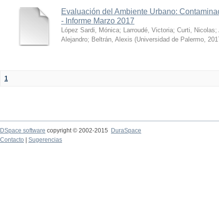
Evaluación del Ambiente Urbano: Contaminac
- Informe Marzo 2017
López Sardi, Mónica
;
Larroudé, Victoria
;
Curti, Nicolas
;
Alejandro
;
Beltrán, Alexis
(
Universidad de Palermo
,
201
1
DSpace software
copyright © 2002-2015
DuraSpace
Contacto
|
Sugerencias