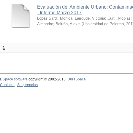
Evaluación del Ambiente Urbano: Contaminac
- Informe Marzo 2017
López Sardi, Mónica
;
Larroudé, Victoria
;
Curti, Nicolas
;
Alejandro
;
Beltrán, Alexis
(
Universidad de Palermo
,
201
1
DSpace software
copyright © 2002-2015
DuraSpace
Contacto
|
Sugerencias