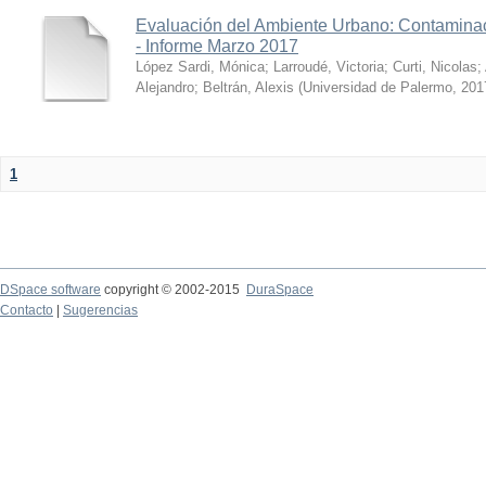
Evaluación del Ambiente Urbano: Contaminac
- Informe Marzo 2017
López Sardi, Mónica
;
Larroudé, Victoria
;
Curti, Nicolas
;
Alejandro
;
Beltrán, Alexis
(
Universidad de Palermo
,
201
1
DSpace software
copyright © 2002-2015
DuraSpace
Contacto
|
Sugerencias