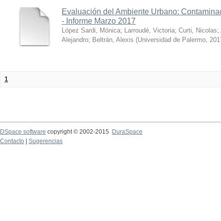
Evaluación del Ambiente Urbano: Contaminac
- Informe Marzo 2017
López Sardi, Mónica
;
Larroudé, Victoria
;
Curti, Nicolas
;
Alejandro
;
Beltrán, Alexis
(
Universidad de Palermo
,
201
1
DSpace software
copyright © 2002-2015
DuraSpace
Contacto
|
Sugerencias