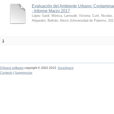
Evaluación del Ambiente Urbano: Contaminac
- Informe Marzo 2017
López Sardi, Mónica
;
Larroudé, Victoria
;
Curti, Nicolas
;
Alejandro
;
Beltrán, Alexis
(
Universidad de Palermo
,
201
1
DSpace software
copyright © 2002-2015
DuraSpace
Contacto
|
Sugerencias