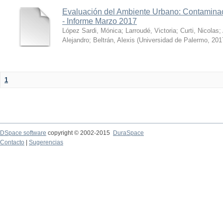
Evaluación del Ambiente Urbano: Contaminac
- Informe Marzo 2017
López Sardi, Mónica
;
Larroudé, Victoria
;
Curti, Nicolas
;
Alejandro
;
Beltrán, Alexis
(
Universidad de Palermo
,
201
1
DSpace software
copyright © 2002-2015
DuraSpace
Contacto
|
Sugerencias