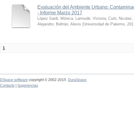
Evaluación del Ambiente Urbano: Contaminac
- Informe Marzo 2017
López Sardi, Mónica
;
Larroudé, Victoria
;
Curti, Nicolas
;
Alejandro
;
Beltrán, Alexis
(
Universidad de Palermo
,
201
1
DSpace software
copyright © 2002-2015
DuraSpace
Contacto
|
Sugerencias