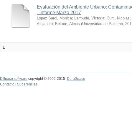
Evaluación del Ambiente Urbano: Contaminac
- Informe Marzo 2017
López Sardi, Mónica
;
Larroudé, Victoria
;
Curti, Nicolas
;
Alejandro
;
Beltrán, Alexis
(
Universidad de Palermo
,
201
1
DSpace software
copyright © 2002-2015
DuraSpace
Contacto
|
Sugerencias