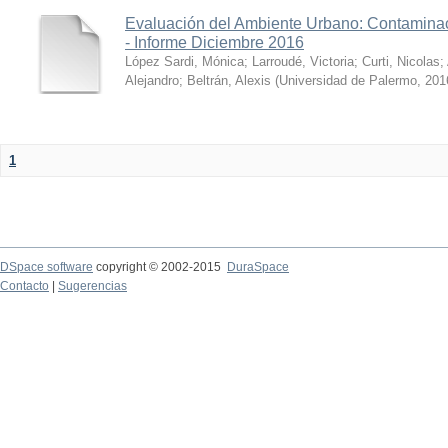
Evaluación del Ambiente Urbano: Contaminac
- Informe Diciembre 2016
López Sardi, Mónica
;
Larroudé, Victoria
;
Curti, Nicolas
;
Alejandro
;
Beltrán, Alexis
(
Universidad de Palermo
,
201
1
DSpace software
copyright © 2002-2015
DuraSpace
Contacto
|
Sugerencias