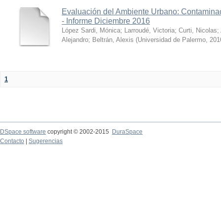
Evaluación del Ambiente Urbano: Contaminac
- Informe Diciembre 2016
López Sardi, Mónica
;
Larroudé, Victoria
;
Curti, Nicolas
;
Alejandro
;
Beltrán, Alexis
(
Universidad de Palermo
,
201
1
DSpace software
copyright © 2002-2015
DuraSpace
Contacto
|
Sugerencias