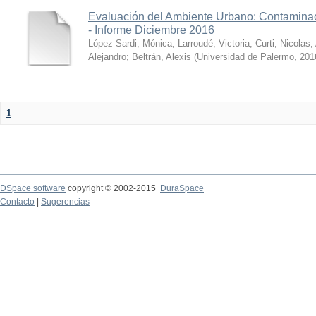
Evaluación del Ambiente Urbano: Contaminac
- Informe Diciembre 2016
López Sardi, Mónica
;
Larroudé, Victoria
;
Curti, Nicolas
;
Alejandro
;
Beltrán, Alexis
(
Universidad de Palermo
,
201
1
DSpace software
copyright © 2002-2015
DuraSpace
Contacto
|
Sugerencias