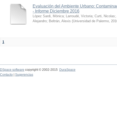
Evaluación del Ambiente Urbano: Contaminac
- Informe Diciembre 2016
López Sardi, Mónica
;
Larroudé, Victoria
;
Curti, Nicolas
;
Alejandro
;
Beltrán, Alexis
(
Universidad de Palermo
,
201
1
DSpace software
copyright © 2002-2015
DuraSpace
Contacto
|
Sugerencias