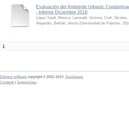
Evaluación del Ambiente Urbano: Contaminac
- Informe Diciembre 2016
López Sardi, Mónica
;
Larroudé, Victoria
;
Curti, Nicolas
;
Alejandro
;
Beltrán, Alexis
(
Universidad de Palermo
,
201
1
DSpace software
copyright © 2002-2015
DuraSpace
Contacto
|
Sugerencias