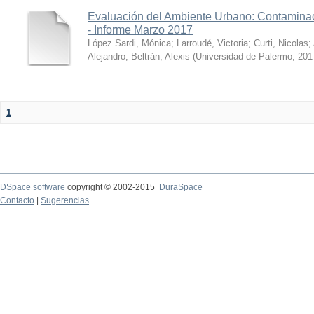
Evaluación del Ambiente Urbano: Contaminac
- Informe Marzo 2017
López Sardi, Mónica
;
Larroudé, Victoria
;
Curti, Nicolas
;
Alejandro
;
Beltrán, Alexis
(
Universidad de Palermo
,
201
1
DSpace software
copyright © 2002-2015
DuraSpace
Contacto
|
Sugerencias