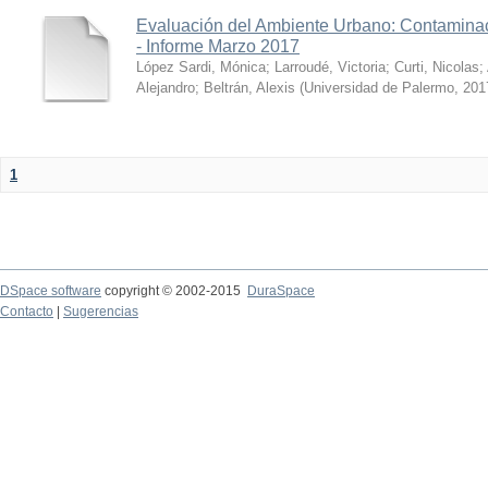
Evaluación del Ambiente Urbano: Contaminac
- Informe Marzo 2017
López Sardi, Mónica
;
Larroudé, Victoria
;
Curti, Nicolas
;
Alejandro
;
Beltrán, Alexis
(
Universidad de Palermo
,
201
1
DSpace software
copyright © 2002-2015
DuraSpace
Contacto
|
Sugerencias