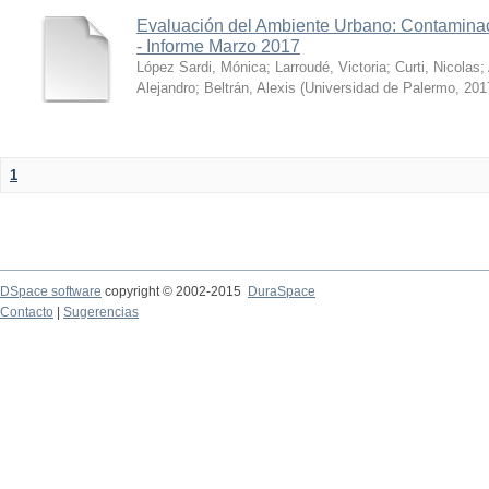
Evaluación del Ambiente Urbano: Contaminac
- Informe Marzo 2017
López Sardi, Mónica
;
Larroudé, Victoria
;
Curti, Nicolas
;
Alejandro
;
Beltrán, Alexis
(
Universidad de Palermo
,
201
1
DSpace software
copyright © 2002-2015
DuraSpace
Contacto
|
Sugerencias