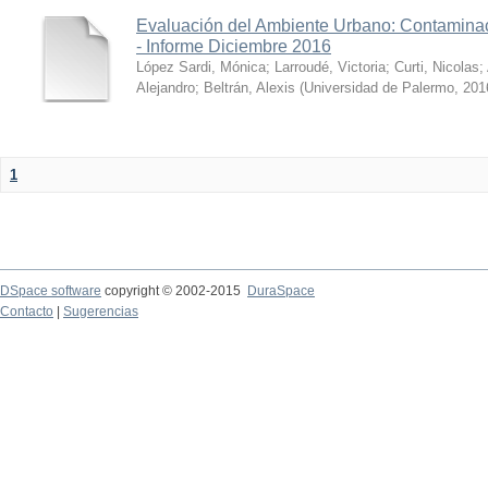
Evaluación del Ambiente Urbano: Contaminac
- Informe Diciembre 2016
López Sardi, Mónica
;
Larroudé, Victoria
;
Curti, Nicolas
;
Alejandro
;
Beltrán, Alexis
(
Universidad de Palermo
,
201
1
DSpace software
copyright © 2002-2015
DuraSpace
Contacto
|
Sugerencias