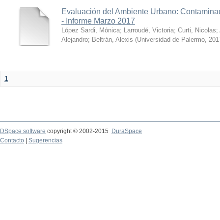
Evaluación del Ambiente Urbano: Contaminac
- Informe Marzo 2017
López Sardi, Mónica
;
Larroudé, Victoria
;
Curti, Nicolas
;
Alejandro
;
Beltrán, Alexis
(
Universidad de Palermo
,
201
1
DSpace software
copyright © 2002-2015
DuraSpace
Contacto
|
Sugerencias