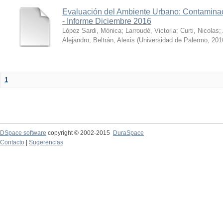
Evaluación del Ambiente Urbano: Contaminac
- Informe Diciembre 2016
López Sardi, Mónica
;
Larroudé, Victoria
;
Curti, Nicolas
;
Alejandro
;
Beltrán, Alexis
(
Universidad de Palermo
,
201
1
DSpace software
copyright © 2002-2015
DuraSpace
Contacto
|
Sugerencias