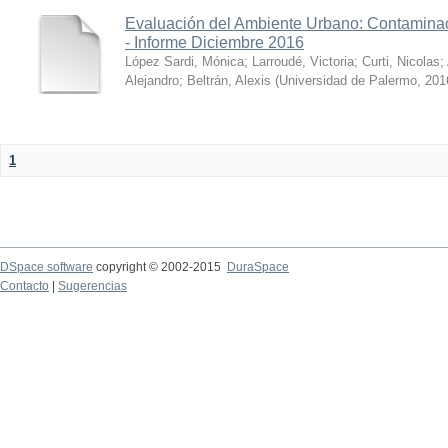
Evaluación del Ambiente Urbano: Contaminac
- Informe Diciembre 2016
López Sardi, Mónica
;
Larroudé, Victoria
;
Curti, Nicolas
;
Alejandro
;
Beltrán, Alexis
(
Universidad de Palermo
,
201
1
DSpace software
copyright © 2002-2015
DuraSpace
Contacto
|
Sugerencias