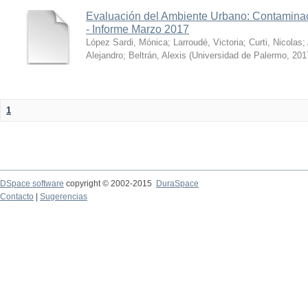
Evaluación del Ambiente Urbano: Contaminac
- Informe Marzo 2017
López Sardi, Mónica
;
Larroudé, Victoria
;
Curti, Nicolas
;
Alejandro
;
Beltrán, Alexis
(
Universidad de Palermo
,
201
1
DSpace software
copyright © 2002-2015
DuraSpace
Contacto
|
Sugerencias