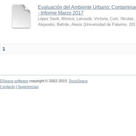
Evaluación del Ambiente Urbano: Contaminac
- Informe Marzo 2017
López Sardi, Mónica
;
Larroudé, Victoria
;
Curti, Nicolas
;
Alejandro
;
Beltrán, Alexis
(
Universidad de Palermo
,
201
1
DSpace software
copyright © 2002-2015
DuraSpace
Contacto
|
Sugerencias