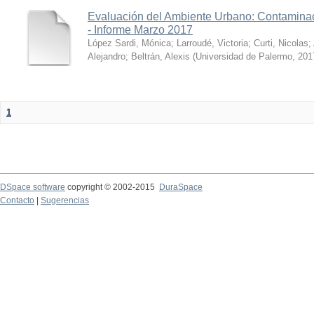
Evaluación del Ambiente Urbano: Contaminac
- Informe Marzo 2017
López Sardi, Mónica
;
Larroudé, Victoria
;
Curti, Nicolas
;
Alejandro
;
Beltrán, Alexis
(
Universidad de Palermo
,
201
1
DSpace software
copyright © 2002-2015
DuraSpace
Contacto
|
Sugerencias