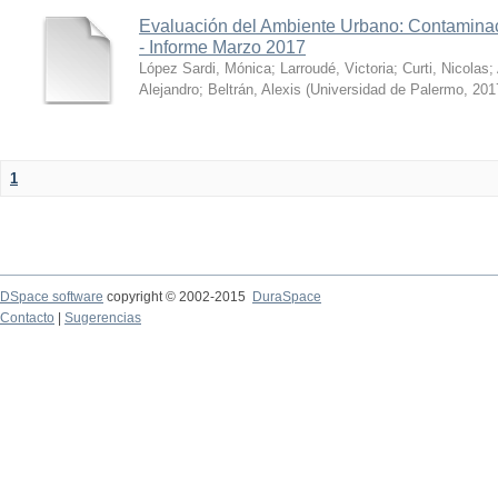
Evaluación del Ambiente Urbano: Contaminac
- Informe Marzo 2017
López Sardi, Mónica
;
Larroudé, Victoria
;
Curti, Nicolas
;
Alejandro
;
Beltrán, Alexis
(
Universidad de Palermo
,
201
1
DSpace software
copyright © 2002-2015
DuraSpace
Contacto
|
Sugerencias