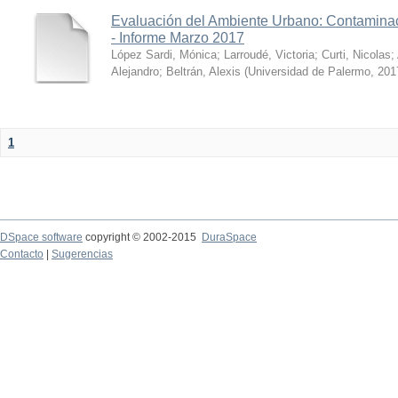
Evaluación del Ambiente Urbano: Contaminac
- Informe Marzo 2017
López Sardi, Mónica
;
Larroudé, Victoria
;
Curti, Nicolas
;
Alejandro
;
Beltrán, Alexis
(
Universidad de Palermo
,
201
1
DSpace software
copyright © 2002-2015
DuraSpace
Contacto
|
Sugerencias