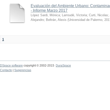
Evaluación del Ambiente Urbano: Contaminac
- Informe Marzo 2017
López Sardi, Mónica
;
Larroudé, Victoria
;
Curti, Nicolas
;
Alejandro
;
Beltrán, Alexis
(
Universidad de Palermo
,
201
1
DSpace software
copyright © 2002-2015
DuraSpace
Contacto
|
Sugerencias