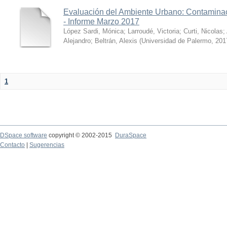
Evaluación del Ambiente Urbano: Contaminac
- Informe Marzo 2017
López Sardi, Mónica
;
Larroudé, Victoria
;
Curti, Nicolas
;
Alejandro
;
Beltrán, Alexis
(
Universidad de Palermo
,
201
1
DSpace software
copyright © 2002-2015
DuraSpace
Contacto
|
Sugerencias