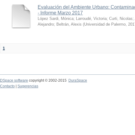
Evaluación del Ambiente Urbano: Contaminac
- Informe Marzo 2017
López Sardi, Mónica
;
Larroudé, Victoria
;
Curti, Nicolas
;
Alejandro
;
Beltrán, Alexis
(
Universidad de Palermo
,
201
1
DSpace software
copyright © 2002-2015
DuraSpace
Contacto
|
Sugerencias