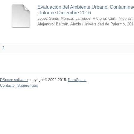
Evaluación del Ambiente Urbano: Contaminac
- Informe Diciembre 2016
López Sardi, Mónica
;
Larroudé, Victoria
;
Curti, Nicolas
;
Alejandro
;
Beltrán, Alexis
(
Universidad de Palermo
,
201
1
DSpace software
copyright © 2002-2015
DuraSpace
Contacto
|
Sugerencias