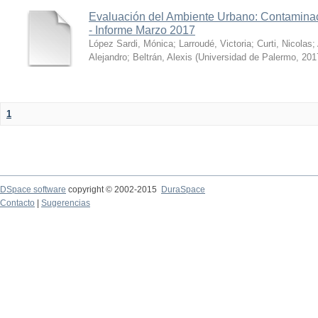
Evaluación del Ambiente Urbano: Contaminac
- Informe Marzo 2017
López Sardi, Mónica
;
Larroudé, Victoria
;
Curti, Nicolas
;
Alejandro
;
Beltrán, Alexis
(
Universidad de Palermo
,
201
1
DSpace software
copyright © 2002-2015
DuraSpace
Contacto
|
Sugerencias