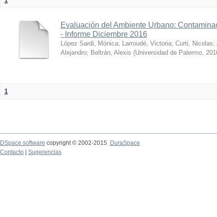
1
Evaluación del Ambiente Urbano: Contaminac
- Informe Diciembre 2016
López Sardi, Mónica
;
Larroudé, Victoria
;
Curti, Nicolas
;
Alejandro
;
Beltrán, Alexis
(
Universidad de Palermo
,
201
1
DSpace software
copyright © 2002-2015
DuraSpace
Contacto
|
Sugerencias