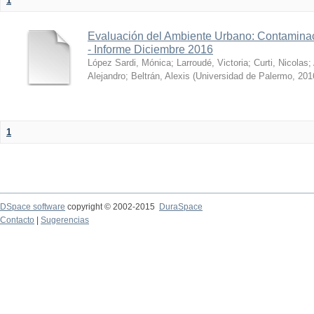
1
Evaluación del Ambiente Urbano: Contaminac
- Informe Diciembre 2016
López Sardi, Mónica
;
Larroudé, Victoria
;
Curti, Nicolas
;
Alejandro
;
Beltrán, Alexis
(
Universidad de Palermo
,
201
1
DSpace software
copyright © 2002-2015
DuraSpace
Contacto
|
Sugerencias