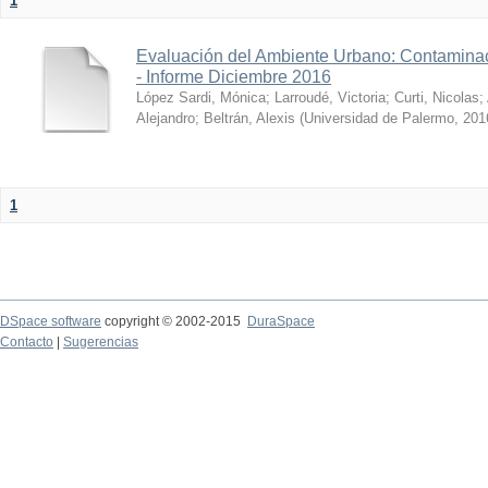
1
Evaluación del Ambiente Urbano: Contaminac
- Informe Diciembre 2016
López Sardi, Mónica
;
Larroudé, Victoria
;
Curti, Nicolas
;
Alejandro
;
Beltrán, Alexis
(
Universidad de Palermo
,
201
1
DSpace software
copyright © 2002-2015
DuraSpace
Contacto
|
Sugerencias