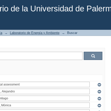
rio de la Universidad de Paler
ía
→
Laboratorio de Energía y Ambiente
→
Buscar