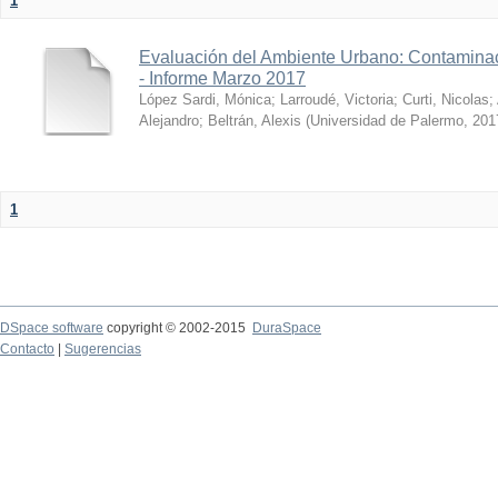
1
Evaluación del Ambiente Urbano: Contaminac
- Informe Marzo 2017
López Sardi, Mónica
;
Larroudé, Victoria
;
Curti, Nicolas
;
Alejandro
;
Beltrán, Alexis
(
Universidad de Palermo
,
201
1
DSpace software
copyright © 2002-2015
DuraSpace
Contacto
|
Sugerencias